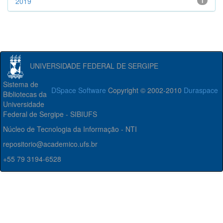
2019
1
UNIVERSIDADE FEDERAL DE SERGIPE
Sistema de
DSpace Software
Copyright © 2002-2010
Duraspace
Bibliotecas da
Universidade
Federal de Sergipe - SIBIUFS
Núcleo de Tecnologia da Informação - NTI
repositorio@academico.ufs.br
+55 79 3194-6528