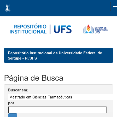
Skip
navigation
Repositório Institucional da Universidade Federal de
Sergipe - RI/UFS
Página de Busca
Buscar em:
por