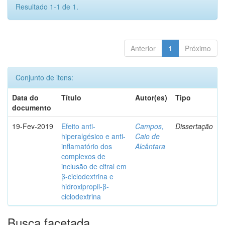
Resultado 1-1 de 1.
Anterior
1
Próximo
Conjunto de itens:
Data do
Título
Autor(es)
Tipo
documento
19-Fev-2019
Efeito anti-
Campos,
Dissertação
hiperalgésico e anti-
Caio de
inflamatório dos
Alcântara
complexos de
inclusão de citral em
β-ciclodextrina e
hidroxipropil-β-
ciclodextrina
Busca facetada