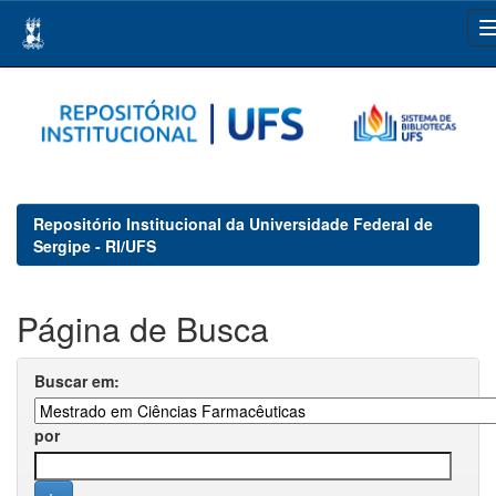
Skip
navigation
Repositório Institucional da Universidade Federal de
Sergipe - RI/UFS
Página de Busca
Buscar em:
por