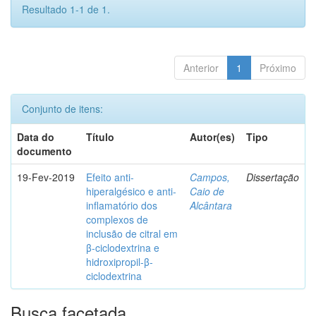
Resultado 1-1 de 1.
Anterior
1
Próximo
Conjunto de itens:
Data do
Título
Autor(es)
Tipo
documento
19-Fev-2019
Efeito anti-
Campos,
Dissertação
hiperalgésico e anti-
Caio de
inflamatório dos
Alcântara
complexos de
inclusão de citral em
β-ciclodextrina e
hidroxipropil-β-
ciclodextrina
Busca facetada