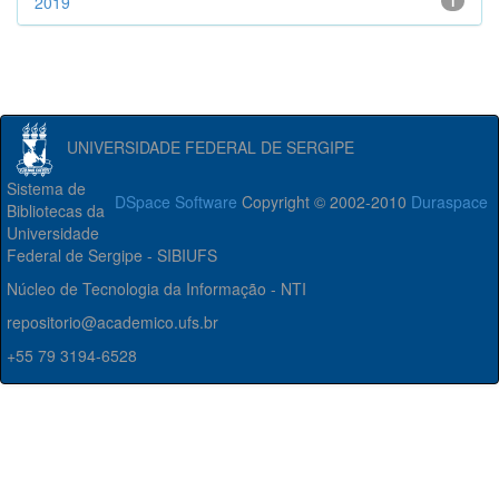
2019
1
UNIVERSIDADE FEDERAL DE SERGIPE
Sistema de
DSpace Software
Copyright © 2002-2010
Duraspace
Bibliotecas da
Universidade
Federal de Sergipe - SIBIUFS
Núcleo de Tecnologia da Informação - NTI
repositorio@academico.ufs.br
+55 79 3194-6528