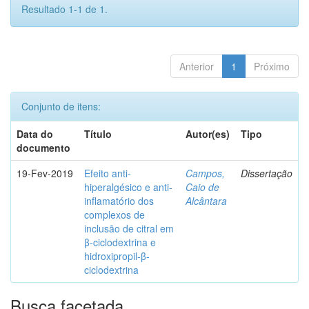
Resultado 1-1 de 1.
Anterior
1
Próximo
Conjunto de itens:
Data do
Título
Autor(es)
Tipo
documento
19-Fev-2019
Efeito anti-
Campos,
Dissertação
hiperalgésico e anti-
Caio de
inflamatório dos
Alcântara
complexos de
inclusão de citral em
β-ciclodextrina e
hidroxipropil-β-
ciclodextrina
Busca facetada