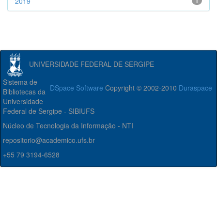
2019
1
UNIVERSIDADE FEDERAL DE SERGIPE
Sistema de
DSpace Software
Copyright © 2002-2010
Duraspace
Bibliotecas da
Universidade
Federal de Sergipe - SIBIUFS
Núcleo de Tecnologia da Informação - NTI
repositorio@academico.ufs.br
+55 79 3194-6528