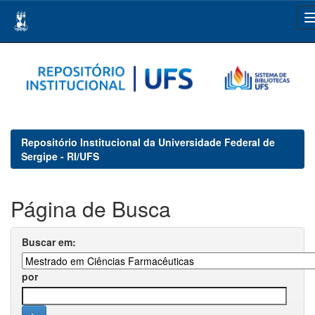
Skip
navigation
Repositório Institucional da Universidade Federal de
Sergipe - RI/UFS
Página de Busca
Buscar em:
por