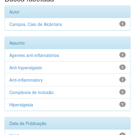
Autor
Campos, Caio de Alcântara
1
Assunto
Agentes anti-inflamatórios
1
Anti-hyperalgesic
1
Anti-inflammatory
1
Complexos de inclusão
1
Hiperalgesia
1
Data de Publicação