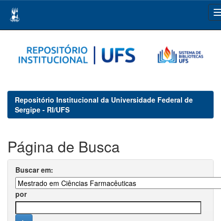
Skip
navigation
Repositório Institucional da Universidade Federal de
Sergipe - RI/UFS
Página de Busca
Buscar em:
por