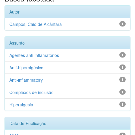
Autor
Campos, Caio de Alcântara
1
Assunto
Agentes anti-inflamatórios
1
Anti-hiperalgésico
1
Anti-inflammatory
1
Complexos de inclusão
1
Hiperalgesia
1
Data de Publicação