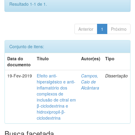
Resultado 1-1 de 1.
Anterior
1
Próximo
Conjunto de itens:
Data do
Título
Autor(es)
Tipo
documento
19-Fev-2019
Efeito anti-
Campos,
Dissertação
hiperalgésico e anti-
Caio de
inflamatório dos
Alcântara
complexos de
inclusão de citral em
β-ciclodextrina e
hidroxipropil-β-
ciclodextrina
Busca facetada