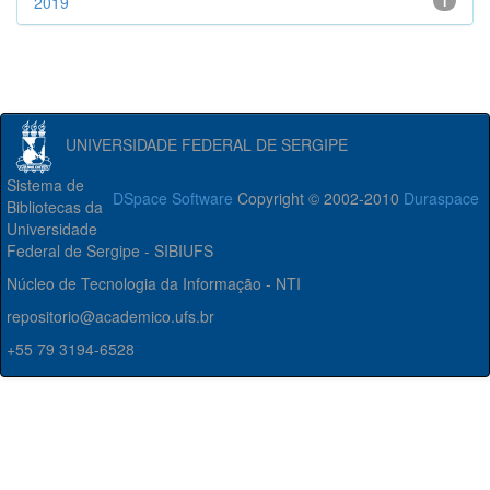
2019
1
UNIVERSIDADE FEDERAL DE SERGIPE
Sistema de
DSpace Software
Copyright © 2002-2010
Duraspace
Bibliotecas da
Universidade
Federal de Sergipe - SIBIUFS
Núcleo de Tecnologia da Informação - NTI
repositorio@academico.ufs.br
+55 79 3194-6528