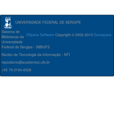
UNIVERSIDADE FEDERAL DE SERGIPE
Sistema de
DSpace Software
Copyright © 2002-2010
Duraspace
Bibliotecas da
Universidade
Federal de Sergipe - SIBIUFS
Núcleo de Tecnologia da Informação - NTI
repositorio@academico.ufs.br
+55 79 3194-6528