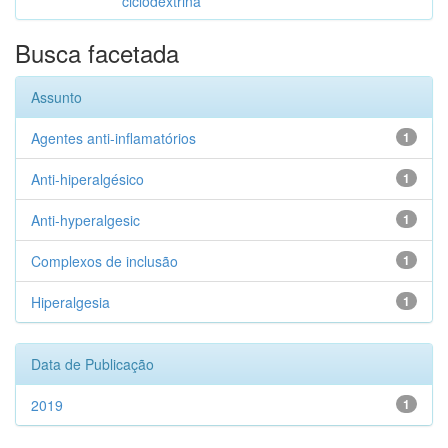
ciclodextrina
Busca facetada
Assunto
Agentes anti-inflamatórios
1
Anti-hiperalgésico
1
Anti-hyperalgesic
1
Complexos de inclusão
1
Hiperalgesia
1
Data de Publicação
2019
1