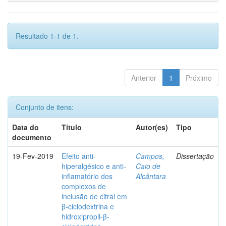
Resultado 1-1 de 1.
Anterior
1
Próximo
Conjunto de itens:
Data do
Título
Autor(es)
Tipo
documento
19-Fev-2019
Efeito anti-
Campos,
Dissertação
hiperalgésico e anti-
Caio de
inflamatório dos
Alcântara
complexos de
inclusão de citral em
β-ciclodextrina e
hidroxipropil-β-