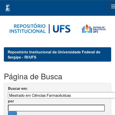
Skip
navigation
Repositório Institucional da Universidade Federal de
Sergipe - RI/UFS
Página de Busca
Buscar em:
por