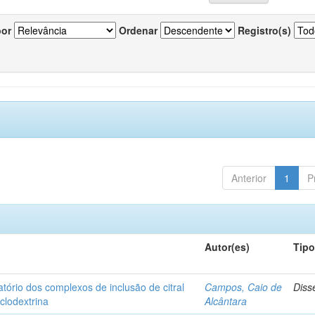
por
Ordenar
Registro(s)
Anterior
1
P
Autor(es)
Tip
matório dos complexos de inclusão de citral
Campos, Caio de
Diss
iclodextrina
Alcântara