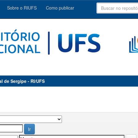
Sobre o RIUFS
Como publicar
al de Sergipe - RI/UFS