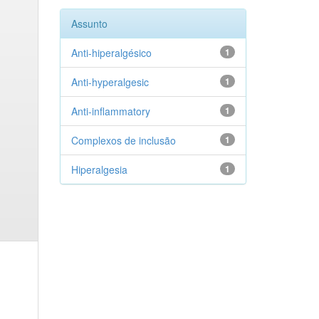
Assunto
Anti-hiperalgésico
1
Anti-hyperalgesic
1
Anti-inflammatory
1
Complexos de inclusão
1
Hiperalgesia
1