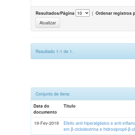
Resultados/Página
|
Ordenar registros 
Resultado 1-1 de 1.
Conjunto de itens:
Data do
Título
documento
19-Fev-2019
Efeito anti-hiperalgésico e anti-infla
em β-ciclodextrina e hidroxipropil-β-c