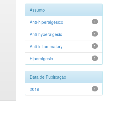
Assunto
Anti-hiperalgésico
1
Anti-hyperalgesic
1
Anti-inflammatory
1
Hiperalgesia
1
Data de Publicação
2019
1