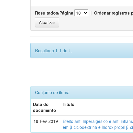
Resultados/Página
|
Ordenar registros 
Resultado 1-1 de 1.
Conjunto de itens:
Data do
Título
documento
19-Fev-2019
Efeito anti-hiperalgésico e anti-infla
em β-ciclodextrina e hidroxipropil-β-c