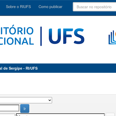
Sobre o RIUFS
Como publicar
al de Sergipe - RI/UFS