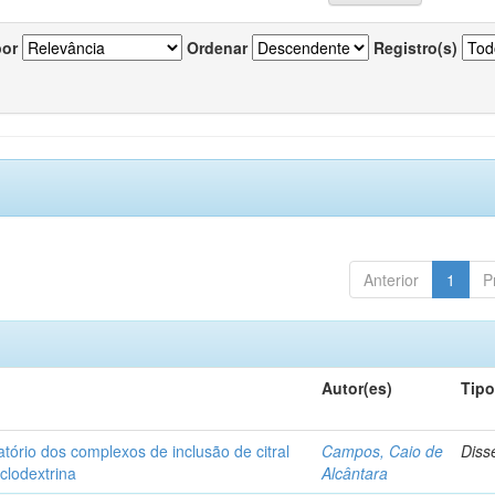
por
Ordenar
Registro(s)
Anterior
1
P
Autor(es)
Tip
matório dos complexos de inclusão de citral
Campos, Caio de
Diss
iclodextrina
Alcântara