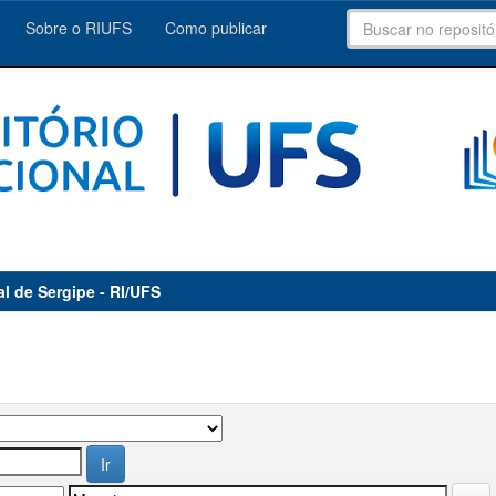
Sobre o RIUFS
Como publicar
al de Sergipe - RI/UFS