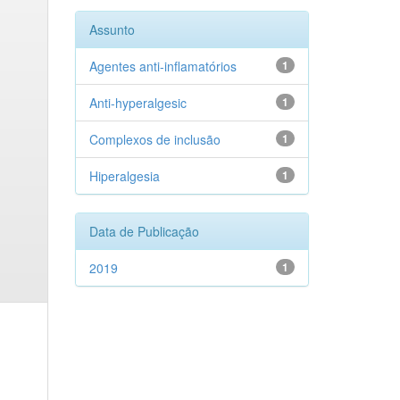
Assunto
Agentes anti-inflamatórios
1
Anti-hyperalgesic
1
Complexos de inclusão
1
Hiperalgesia
1
Data de Publicação
2019
1