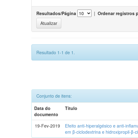
Resultados/Página
|
Ordenar registros 
Resultado 1-1 de 1.
Conjunto de itens:
Data do
Título
documento
19-Fev-2019
Efeito anti-hiperalgésico e anti-infla
em β-ciclodextrina e hidroxipropil-β-c