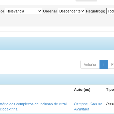
por
Ordenar
Registro(s)
Anterior
1
P
Autor(es)
Tip
matório dos complexos de inclusão de citral
Campos, Caio de
Diss
iclodextrina
Alcântara