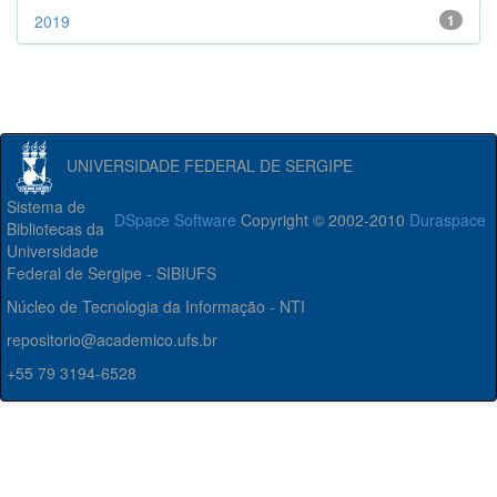
2019
1
UNIVERSIDADE FEDERAL DE SERGIPE
Sistema de
DSpace Software
Copyright © 2002-2010
Duraspace
Bibliotecas da
Universidade
Federal de Sergipe - SIBIUFS
Núcleo de Tecnologia da Informação - NTI
repositorio@academico.ufs.br
+55 79 3194-6528