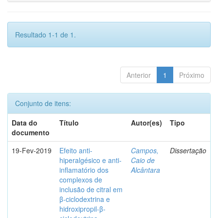
Resultado 1-1 de 1.
Anterior
1
Próximo
Conjunto de itens:
Data do
Título
Autor(es)
Tipo
documento
19-Fev-2019
Efeito anti-
Campos,
Dissertação
hiperalgésico e anti-
Caio de
inflamatório dos
Alcântara
complexos de
inclusão de citral em
β-ciclodextrina e
hidroxipropil-β-