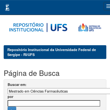
Skip
navigation
Repositório Institucional da Universidade Federal de
Sergipe - RI/UFS
Página de Busca
Buscar em:
por