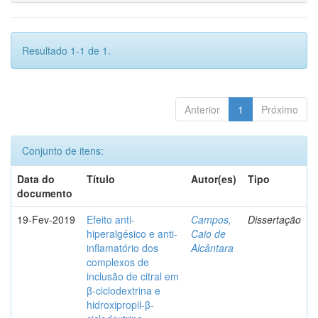
Resultado 1-1 de 1.
Anterior
1
Próximo
Conjunto de itens:
Data do
Título
Autor(es)
Tipo
documento
19-Fev-2019
Efeito anti-
Campos,
Dissertação
hiperalgésico e anti-
Caio de
inflamatório dos
Alcântara
complexos de
inclusão de citral em
β-ciclodextrina e
hidroxipropil-β-