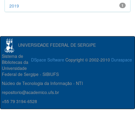
2019
1
UNIVERSIDADE FEDERAL DE SERGIPE
Sistema de
DSpace Software
Copyright © 2002-2010
Duraspace
Bibliotecas da
Universidade
Federal de Sergipe - SIBIUFS
Núcleo de Tecnologia da Informação - NTI
repositorio@academico.ufs.br
+55 79 3194-6528