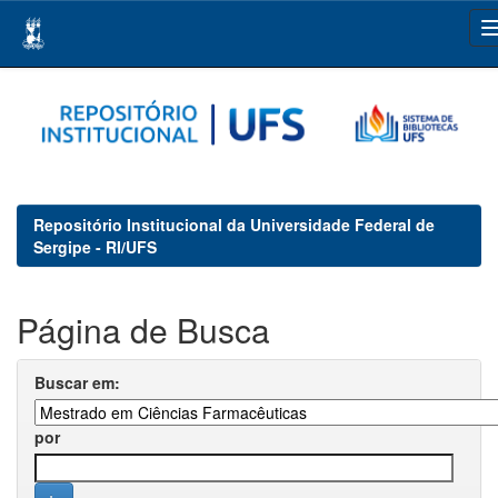
Skip
navigation
Repositório Institucional da Universidade Federal de
Sergipe - RI/UFS
Página de Busca
Buscar em:
por