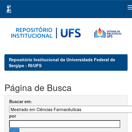
Skip
navigation
Repositório Institucional da Universidade Federal de
Sergipe - RI/UFS
Página de Busca
Buscar em:
por