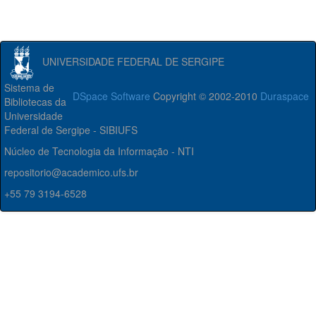
UNIVERSIDADE FEDERAL DE SERGIPE
Sistema de
DSpace Software
Copyright © 2002-2010
Duraspace
Bibliotecas da
Universidade
Federal de Sergipe - SIBIUFS
Núcleo de Tecnologia da Informação - NTI
repositorio@academico.ufs.br
+55 79 3194-6528