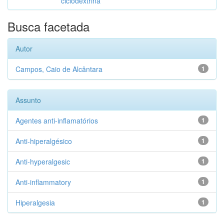
ciclodextrina
Busca facetada
Autor
Campos, Caio de Alcântara
1
Assunto
Agentes anti-inflamatórios
1
Anti-hiperalgésico
1
Anti-hyperalgesic
1
Anti-inflammatory
1
Hiperalgesia
1