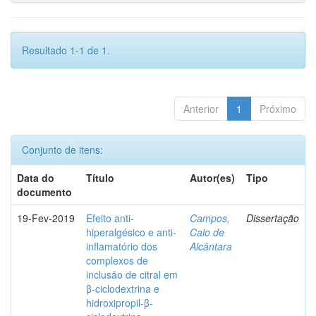
Resultado 1-1 de 1.
Anterior
1
Próximo
Conjunto de itens:
Data do
Título
Autor(es)
Tipo
documento
19-Fev-2019
Efeito anti-
Campos,
Dissertação
hiperalgésico e anti-
Caio de
inflamatório dos
Alcântara
complexos de
inclusão de citral em
β-ciclodextrina e
hidroxipropil-β-