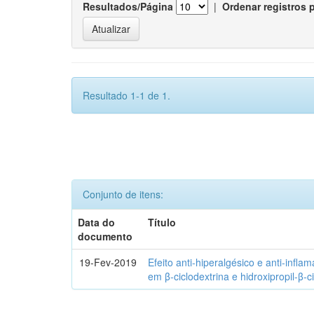
Resultados/Página
|
Ordenar registros 
Resultado 1-1 de 1.
Conjunto de itens:
Data do
Título
documento
19-Fev-2019
Efeito anti-hiperalgésico e anti-infla
em β-ciclodextrina e hidroxipropil-β-c