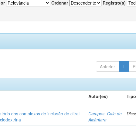
por
Ordenar
Registro(s)
Anterior
1
P
Autor(es)
Tip
matório dos complexos de inclusão de citral
Campos, Caio de
Diss
iclodextrina
Alcântara