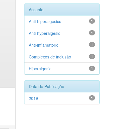
Assunto
Anti-hiperalgésico
1
Anti-hyperalgesic
1
Anti-inflamatório
1
Complexos de inclusão
1
Hiperalgesia
1
Data de Publicação
2019
1