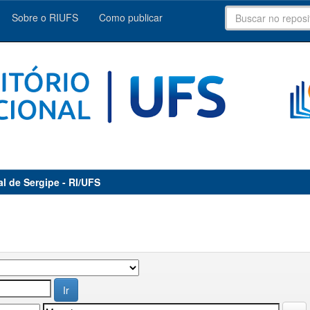
Sobre o RIUFS
Como publicar
al de Sergipe - RI/UFS