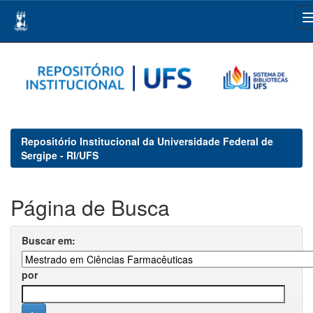
Skip
navigation
Repositório Institucional da Universidade Federal de
Sergipe - RI/UFS
Página de Busca
Buscar em:
por