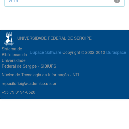
2019
1
UNIVERSIDADE FEDERAL DE SERGIPE
Sistema de
DSpace Software
Copyright © 2002-2010
Duraspace
Bibliotecas da
Universidade
Federal de Sergipe - SIBIUFS
Núcleo de Tecnologia da Informação - NTI
repositorio@academico.ufs.br
+55 79 3194-6528