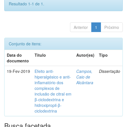
Resultado 1-1 de 1.
Anterior
1
Próximo
Conjunto de itens:
Data do
Título
Autor(es)
Tipo
documento
19-Fev-2019
Efeito anti-
Campos,
Dissertação
hiperalgésico e anti-
Caio de
inflamatório dos
Alcântara
complexos de
inclusão de citral em
β-ciclodextrina e
hidroxipropil-β-
ciclodextrina
Busca facetada