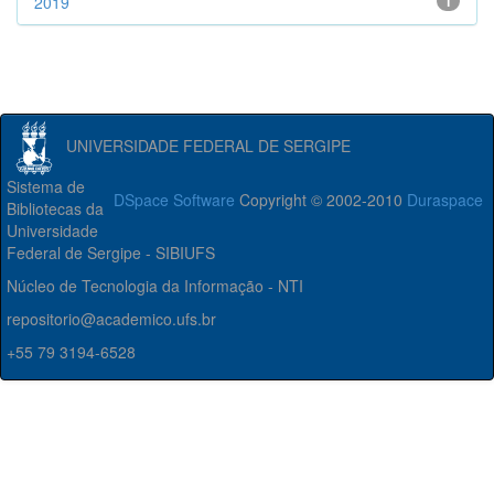
2019
1
UNIVERSIDADE FEDERAL DE SERGIPE
Sistema de
DSpace Software
Copyright © 2002-2010
Duraspace
Bibliotecas da
Universidade
Federal de Sergipe - SIBIUFS
Núcleo de Tecnologia da Informação - NTI
repositorio@academico.ufs.br
+55 79 3194-6528