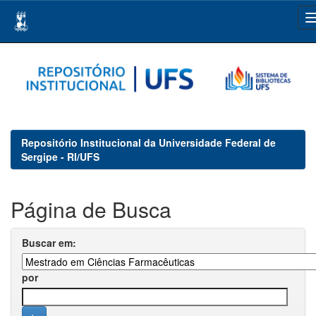
Skip
navigation
Repositório Institucional da Universidade Federal de
Sergipe - RI/UFS
Página de Busca
Buscar em:
por