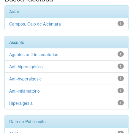
Autor
Campos, Caio de Alcântara
1
Assunto
Agentes anti-inflamatórios
1
Anti-hiperalgésico
1
Anti-hyperalgesic
1
Anti-inflamatório
1
Hiperalgesia
1
Data de Publicação