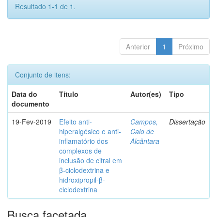
Resultado 1-1 de 1.
Anterior
1
Próximo
Conjunto de itens:
Data do
Título
Autor(es)
Tipo
documento
19-Fev-2019
Efeito anti-
Campos,
Dissertação
hiperalgésico e anti-
Caio de
inflamatório dos
Alcântara
complexos de
inclusão de citral em
β-ciclodextrina e
hidroxipropil-β-
ciclodextrina
Busca facetada