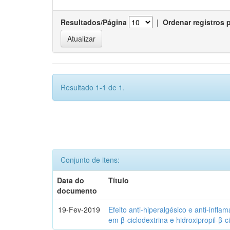
Resultados/Página
|
Ordenar registros 
Resultado 1-1 de 1.
Conjunto de itens:
Data do
Título
documento
19-Fev-2019
Efeito anti-hiperalgésico e anti-infla
em β-ciclodextrina e hidroxipropil-β-c