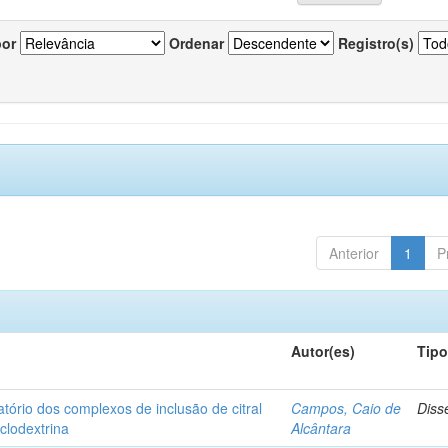
por
Ordenar
Registro(s)
Anterior
1
P
Autor(es)
Tip
matório dos complexos de inclusão de citral
Campos, Caio de
Diss
iclodextrina
Alcântara