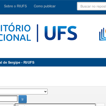
Sobre o RIUFS
Como publicar
al de Sergipe - RI/UFS