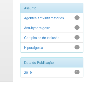
Assunto
Agentes anti-inflamatórios
1
Anti-hyperalgesic
1
Complexos de inclusão
1
Hiperalgesia
1
Data de Publicação
2019
1