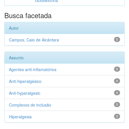
ciclodextrina
Busca facetada
Autor
Campos, Caio de Alcântara
1
Assunto
Agentes anti-inflamatórios
1
Anti-hiperalgésico
1
Anti-hyperalgesic
1
Complexos de inclusão
1
Hiperalgesia
1