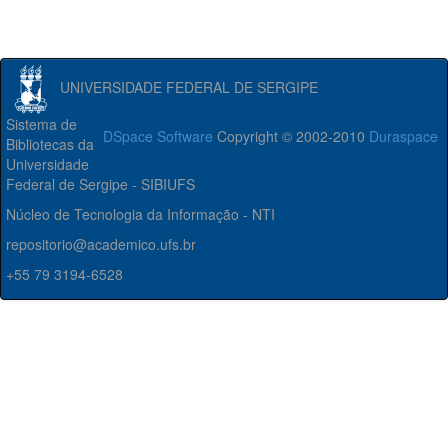
UNIVERSIDADE FEDERAL DE SERGIPE
Sistema de
DSpace Software
Copyright © 2002-2010
Duraspace
Bibliotecas da
Universidade
Federal de Sergipe - SIBIUFS
Núcleo de Tecnologia da Informação - NTI
repositorio@academico.ufs.br
+55 79 3194-6528