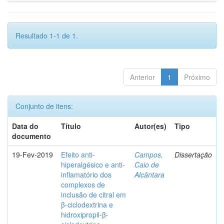
Resultado 1-1 de 1.
Anterior
1
Próximo
Conjunto de itens:
Data do
Título
Autor(es)
Tipo
documento
19-Fev-2019
Efeito anti-
Campos,
Dissertação
hiperalgésico e anti-
Caio de
inflamatório dos
Alcântara
complexos de
inclusão de citral em
β-ciclodextrina e
hidroxipropil-β-