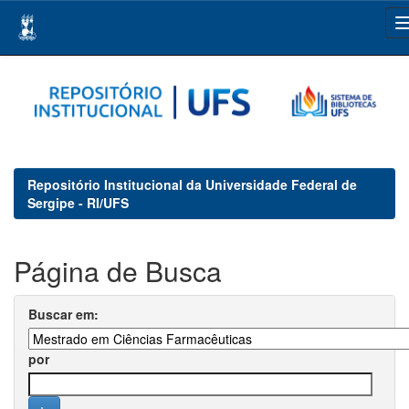
Skip
navigation
Repositório Institucional da Universidade Federal de
Sergipe - RI/UFS
Página de Busca
Buscar em:
por