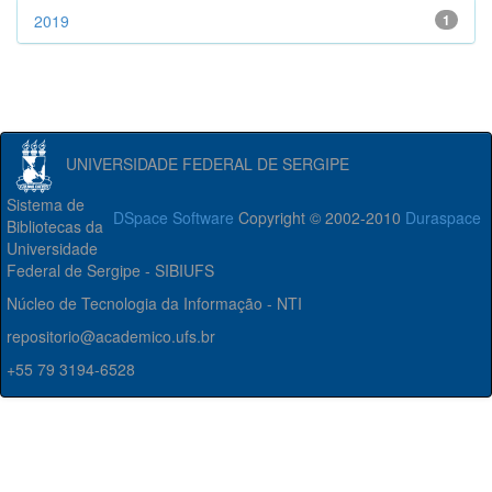
2019
1
UNIVERSIDADE FEDERAL DE SERGIPE
Sistema de
DSpace Software
Copyright © 2002-2010
Duraspace
Bibliotecas da
Universidade
Federal de Sergipe - SIBIUFS
Núcleo de Tecnologia da Informação - NTI
repositorio@academico.ufs.br
+55 79 3194-6528