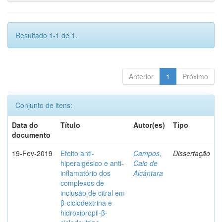
Resultado 1-1 de 1.
Anterior
1
Próximo
Conjunto de itens:
Data do
Título
Autor(es)
Tipo
documento
19-Fev-2019
Efeito anti-
Campos,
Dissertação
hiperalgésico e anti-
Caio de
inflamatório dos
Alcântara
complexos de
inclusão de citral em
β-ciclodextrina e
hidroxipropil-β-