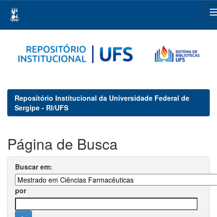
Skip
navigation
Repositório Institucional da Universidade Federal de
Sergipe - RI/UFS
Página de Busca
Buscar em:
por