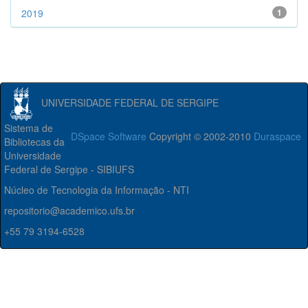
2019
1
UNIVERSIDADE FEDERAL DE SERGIPE
Sistema de
DSpace Software
Copyright © 2002-2010
Duraspace
Bibliotecas da
Universidade
Federal de Sergipe - SIBIUFS
Núcleo de Tecnologia da Informação - NTI
repositorio@academico.ufs.br
+55 79 3194-6528