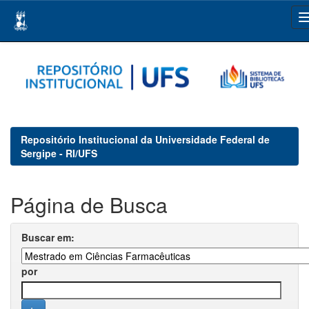
Skip
navigation
Repositório Institucional da Universidade Federal de
Sergipe - RI/UFS
Página de Busca
Buscar em:
por