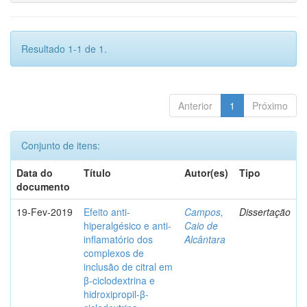
Resultado 1-1 de 1.
Anterior
1
Próximo
Conjunto de itens:
Data do
Título
Autor(es)
Tipo
documento
19-Fev-2019
Efeito anti-
Campos,
Dissertação
hiperalgésico e anti-
Caio de
inflamatório dos
Alcântara
complexos de
inclusão de citral em
β-ciclodextrina e
hidroxipropil-β-