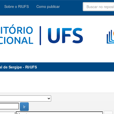
Sobre o RIUFS
Como publicar
al de Sergipe - RI/UFS