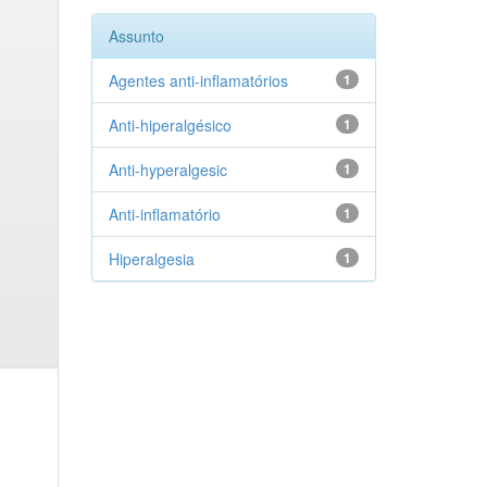
Assunto
Agentes anti-inflamatórios
1
Anti-hiperalgésico
1
Anti-hyperalgesic
1
Anti-inflamatório
1
Hiperalgesia
1