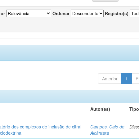
por
Ordenar
Registro(s)
Anterior
1
P
Autor(es)
Tip
matório dos complexos de inclusão de citral
Campos, Caio de
Diss
iclodextrina
Alcântara