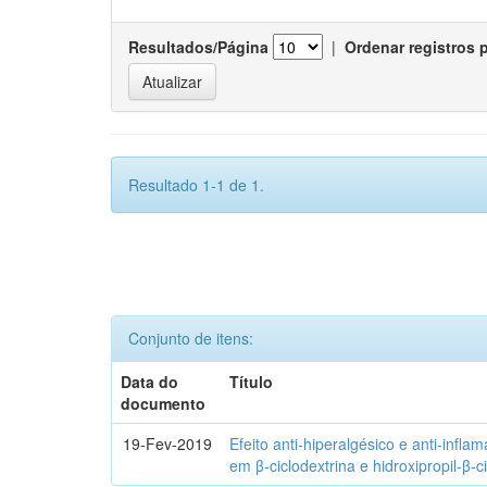
Resultados/Página
|
Ordenar registros 
Resultado 1-1 de 1.
Conjunto de itens:
Data do
Título
documento
19-Fev-2019
Efeito anti-hiperalgésico e anti-infla
em β-ciclodextrina e hidroxipropil-β-c