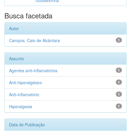
ciclodextrina
Busca facetada
Autor
Campos, Caio de Alcântara
1
Assunto
Agentes anti-inflamatórios
1
Anti-hiperalgésico
1
Anti-inflamatório
1
Hiperalgesia
1
Data de Publicação