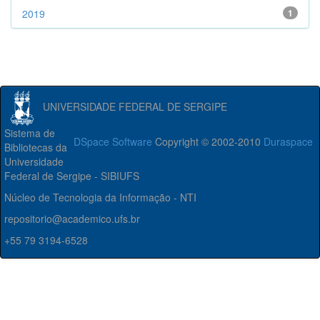
2019
1
UNIVERSIDADE FEDERAL DE SERGIPE
Sistema de
DSpace Software
Copyright © 2002-2010
Duraspace
Bibliotecas da
Universidade
Federal de Sergipe - SIBIUFS
Núcleo de Tecnologia da Informação - NTI
repositorio@academico.ufs.br
+55 79 3194-6528