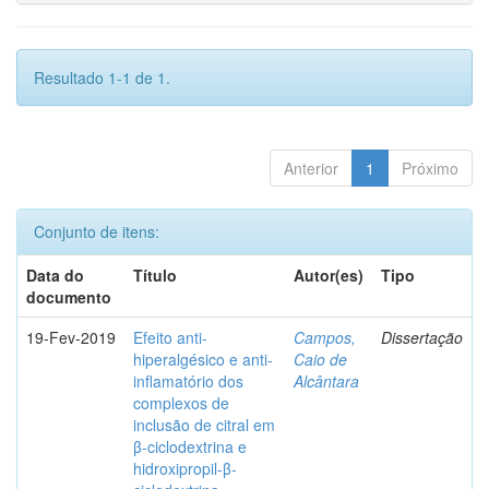
Resultado 1-1 de 1.
Anterior
1
Próximo
Conjunto de itens:
Data do
Título
Autor(es)
Tipo
documento
19-Fev-2019
Efeito anti-
Campos,
Dissertação
hiperalgésico e anti-
Caio de
inflamatório dos
Alcântara
complexos de
inclusão de citral em
β-ciclodextrina e
hidroxipropil-β-