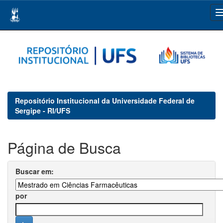
Skip
navigation
Repositório Institucional da Universidade Federal de
Sergipe - RI/UFS
Página de Busca
Buscar em:
por