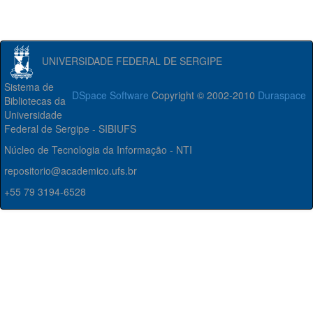
UNIVERSIDADE FEDERAL DE SERGIPE
Sistema de
DSpace Software
Copyright © 2002-2010
Duraspace
Bibliotecas da
Universidade
Federal de Sergipe - SIBIUFS
Núcleo de Tecnologia da Informação - NTI
repositorio@academico.ufs.br
+55 79 3194-6528