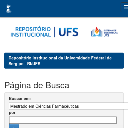
Skip
navigation
Repositório Institucional da Universidade Federal de
Sergipe - RI/UFS
Página de Busca
Buscar em:
por