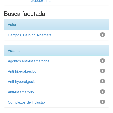
ciclodextrina
Busca facetada
Autor
Campos, Caio de Alcântara
1
Assunto
Agentes anti-inflamatórios
1
Anti-hiperalgésico
1
Anti-hyperalgesic
1
Anti-inflamatório
1
Complexos de inclusão
1