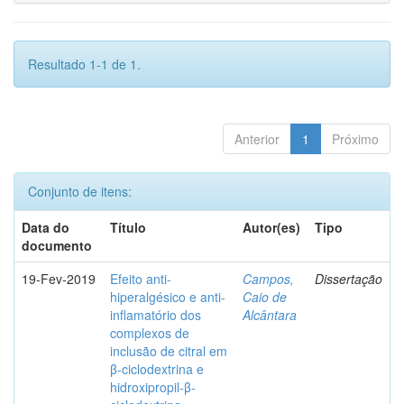
Resultado 1-1 de 1.
Anterior
1
Próximo
Conjunto de itens:
Data do
Título
Autor(es)
Tipo
documento
19-Fev-2019
Efeito anti-
Campos,
Dissertação
hiperalgésico e anti-
Caio de
inflamatório dos
Alcântara
complexos de
inclusão de citral em
β-ciclodextrina e
hidroxipropil-β-