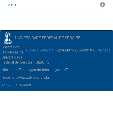
2019
1
UNIVERSIDADE FEDERAL DE SERGIPE
Sistema de
DSpace Software
Copyright © 2002-2010
Duraspace
Bibliotecas da
Universidade
Federal de Sergipe - SIBIUFS
Núcleo de Tecnologia da Informação - NTI
repositorio@academico.ufs.br
+55 79 3194-6528