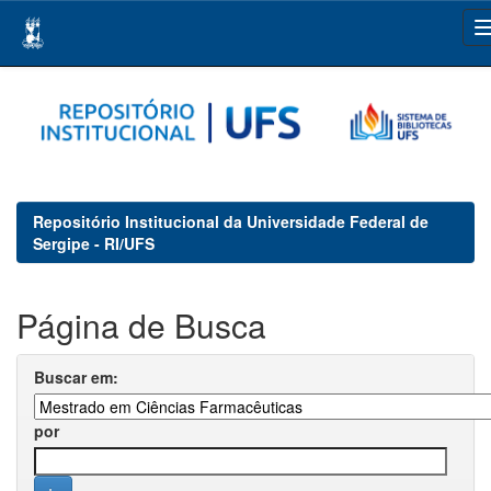
Skip
navigation
Repositório Institucional da Universidade Federal de
Sergipe - RI/UFS
Página de Busca
Buscar em:
por