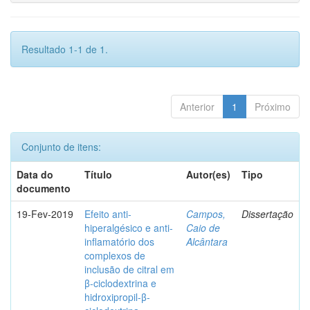
Resultado 1-1 de 1.
Anterior
1
Próximo
Conjunto de itens:
Data do
Título
Autor(es)
Tipo
documento
19-Fev-2019
Efeito anti-
Campos,
Dissertação
hiperalgésico e anti-
Caio de
inflamatório dos
Alcântara
complexos de
inclusão de citral em
β-ciclodextrina e
hidroxipropil-β-