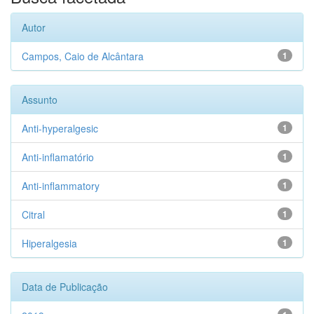
Autor
Campos, Caio de Alcântara
1
Assunto
Anti-hyperalgesic
1
Anti-inflamatório
1
Anti-inflammatory
1
Citral
1
Hiperalgesia
1
Data de Publicação