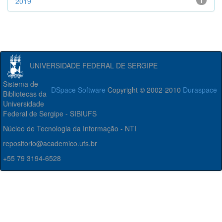
2019
1
UNIVERSIDADE FEDERAL DE SERGIPE
Sistema de
DSpace Software
Copyright © 2002-2010
Duraspace
Bibliotecas da
Universidade
Federal de Sergipe - SIBIUFS
Núcleo de Tecnologia da Informação - NTI
repositorio@academico.ufs.br
+55 79 3194-6528