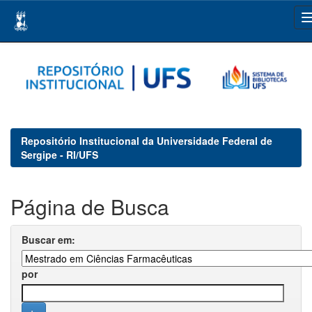
Skip
navigation
Repositório Institucional da Universidade Federal de
Sergipe - RI/UFS
Página de Busca
Buscar em:
por