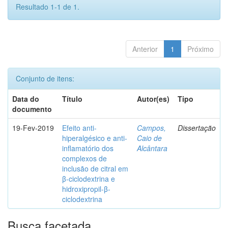
Resultado 1-1 de 1.
Anterior
1
Próximo
Conjunto de itens:
Data do
Título
Autor(es)
Tipo
documento
19-Fev-2019
Efeito anti-
Campos,
Dissertação
hiperalgésico e anti-
Caio de
inflamatório dos
Alcântara
complexos de
inclusão de citral em
β-ciclodextrina e
hidroxipropil-β-
ciclodextrina
Busca facetada