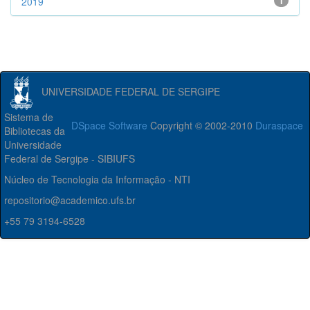
2019
1
UNIVERSIDADE FEDERAL DE SERGIPE
Sistema de
DSpace Software
Copyright © 2002-2010
Duraspace
Bibliotecas da
Universidade
Federal de Sergipe - SIBIUFS
Núcleo de Tecnologia da Informação - NTI
repositorio@academico.ufs.br
+55 79 3194-6528