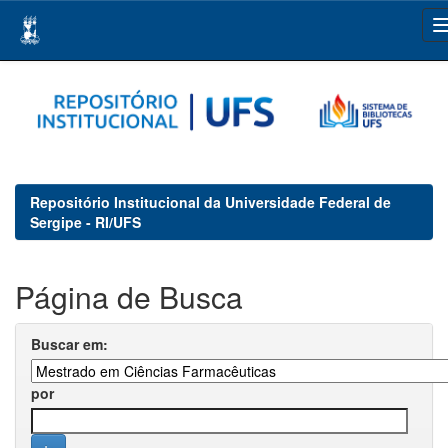
Skip
navigation
Repositório Institucional da Universidade Federal de
Sergipe - RI/UFS
Página de Busca
Buscar em:
por