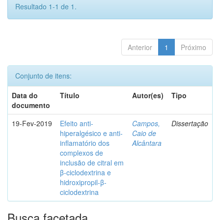
Resultado 1-1 de 1.
Anterior
1
Próximo
Conjunto de itens:
Data do
Título
Autor(es)
Tipo
documento
19-Fev-2019
Efeito anti-
Campos,
Dissertação
hiperalgésico e anti-
Caio de
inflamatório dos
Alcântara
complexos de
inclusão de citral em
β-ciclodextrina e
hidroxipropil-β-
ciclodextrina
Busca facetada