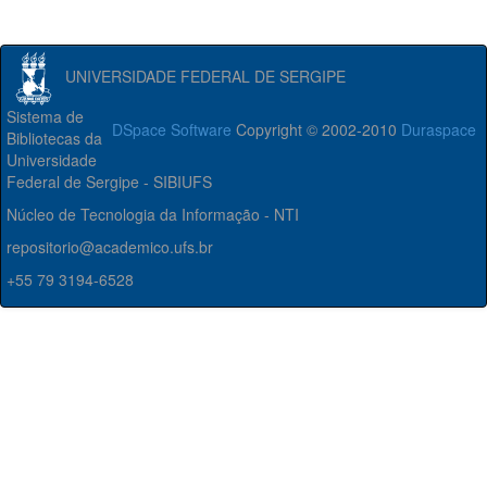
UNIVERSIDADE FEDERAL DE SERGIPE
Sistema de
DSpace Software
Copyright © 2002-2010
Duraspace
Bibliotecas da
Universidade
Federal de Sergipe - SIBIUFS
Núcleo de Tecnologia da Informação - NTI
repositorio@academico.ufs.br
+55 79 3194-6528