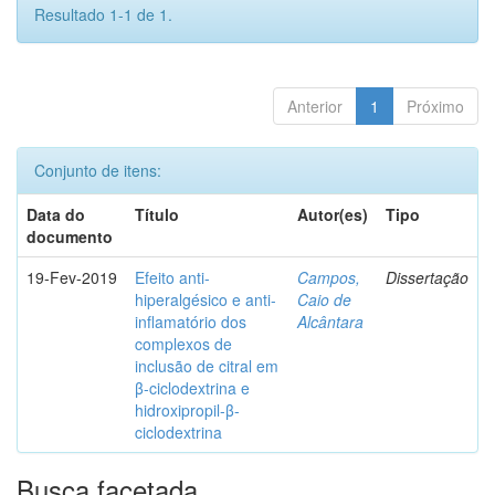
Resultado 1-1 de 1.
Anterior
1
Próximo
Conjunto de itens:
Data do
Título
Autor(es)
Tipo
documento
19-Fev-2019
Efeito anti-
Campos,
Dissertação
hiperalgésico e anti-
Caio de
inflamatório dos
Alcântara
complexos de
inclusão de citral em
β-ciclodextrina e
hidroxipropil-β-
ciclodextrina
Busca facetada