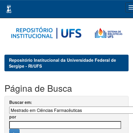
Skip
navigation
Repositório Institucional da Universidade Federal de
Sergipe - RI/UFS
Página de Busca
Buscar em:
por