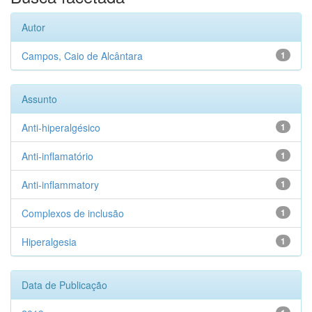
Autor
Campos, Caio de Alcântara
1
Assunto
Anti-hiperalgésico
1
Anti-inflamatório
1
Anti-inflammatory
1
Complexos de inclusão
1
Hiperalgesia
1
Data de Publicação