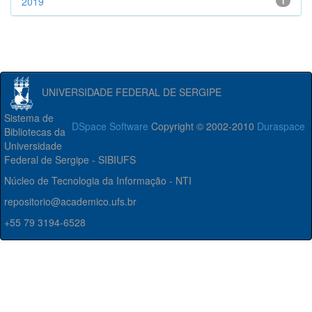
2019
1
UNIVERSIDADE FEDERAL DE SERGIPE
Sistema de
DSpace Software
Copyright © 2002-2010
Duraspace
Bibliotecas da
Universidade
Federal de Sergipe - SIBIUFS
Núcleo de Tecnologia da Informação - NTI
repositorio@academico.ufs.br
+55 79 3194-6528