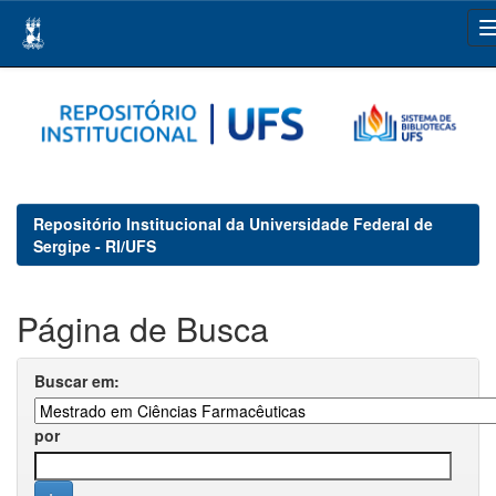
Skip
navigation
Repositório Institucional da Universidade Federal de
Sergipe - RI/UFS
Página de Busca
Buscar em:
por