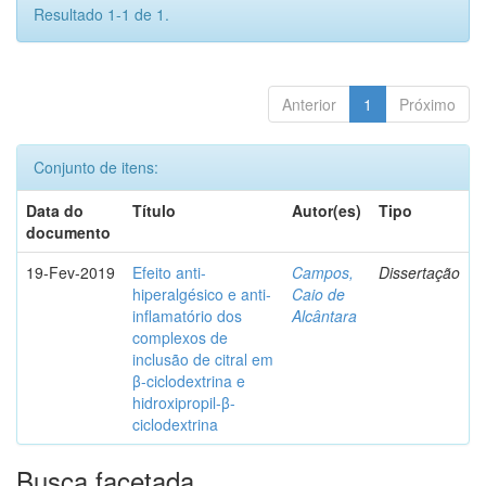
Resultado 1-1 de 1.
Anterior
1
Próximo
Conjunto de itens:
Data do
Título
Autor(es)
Tipo
documento
19-Fev-2019
Efeito anti-
Campos,
Dissertação
hiperalgésico e anti-
Caio de
inflamatório dos
Alcântara
complexos de
inclusão de citral em
β-ciclodextrina e
hidroxipropil-β-
ciclodextrina
Busca facetada