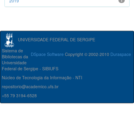
2019
1
UNIVERSIDADE FEDERAL DE SERGIPE
Sistema de
DSpace Software
Copyright © 2002-2010
Duraspace
Bibliotecas da
Universidade
Federal de Sergipe - SIBIUFS
Núcleo de Tecnologia da Informação - NTI
repositorio@academico.ufs.br
+55 79 3194-6528