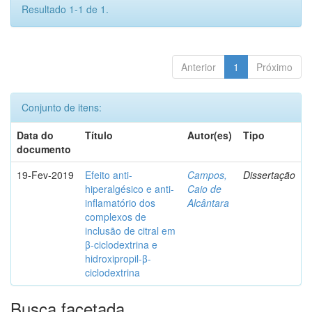
Resultado 1-1 de 1.
Anterior
1
Próximo
Conjunto de itens:
Data do
Título
Autor(es)
Tipo
documento
19-Fev-2019
Efeito anti-
Campos,
Dissertação
hiperalgésico e anti-
Caio de
inflamatório dos
Alcântara
complexos de
inclusão de citral em
β-ciclodextrina e
hidroxipropil-β-
ciclodextrina
Busca facetada