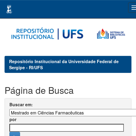
Skip
navigation
Repositório Institucional da Universidade Federal de
Sergipe - RI/UFS
Página de Busca
Buscar em:
por