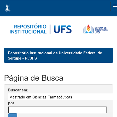
Skip
navigation
Repositório Institucional da Universidade Federal de
Sergipe - RI/UFS
Página de Busca
Buscar em:
por