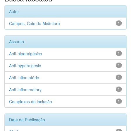
Autor
Campos, Caio de Alcântara
1
Assunto
Anti-hiperalgésico
1
Anti-hyperalgesic
1
Anti-inflamatório
1
Anti-inflammatory
1
Complexos de inclusão
1
Data de Publicação