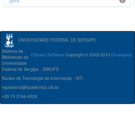
2019
1
UNIVERSIDADE FEDERAL DE SERGIPE
Sistema de
DSpace Software
Copyright © 2002-2010
Duraspace
Bibliotecas da
Universidade
Federal de Sergipe - SIBIUFS
Núcleo de Tecnologia da Informação - NTI
repositorio@academico.ufs.br
+55 79 3194-6528