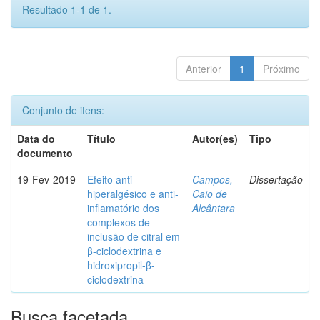
Resultado 1-1 de 1.
Anterior
1
Próximo
Conjunto de itens:
Data do
Título
Autor(es)
Tipo
documento
19-Fev-2019
Efeito anti-
Campos,
Dissertação
hiperalgésico e anti-
Caio de
inflamatório dos
Alcântara
complexos de
inclusão de citral em
β-ciclodextrina e
hidroxipropil-β-
ciclodextrina
Busca facetada