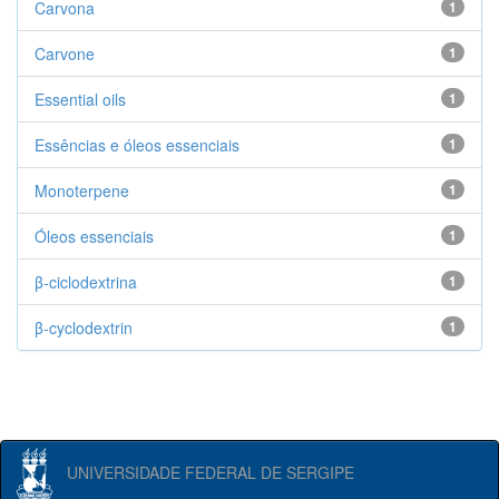
Carvona
1
Carvone
1
Essential oils
1
Essências e óleos essenciais
1
Monoterpene
1
Óleos essenciais
1
β-ciclodextrina
1
β-cyclodextrin
1
UNIVERSIDADE FEDERAL DE SERGIPE