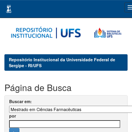
Skip
navigation
Repositório Institucional da Universidade Federal de
Sergipe - RI/UFS
Página de Busca
Buscar em:
por