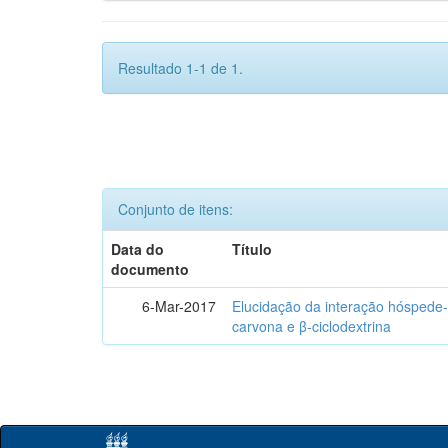
Resultado 1-1 de 1.
Conjunto de itens:
Data do
Título
documento
6-Mar-2017
Elucidação da interação hóspede-
carvona e β-ciclodextrina