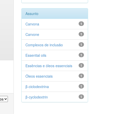
Assunto
Carvona
1
Carvone
1
Complexos de inclusão
1
Essential oils
1
Essências e óleos essenciais
1
Óleos essenciais
1
β-ciclodextrina
1
β-cyclodextrin
1