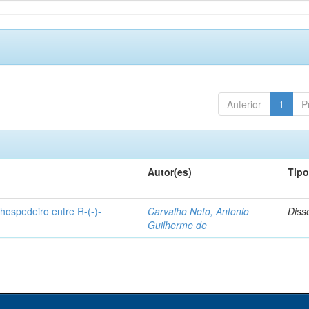
Anterior
1
P
Autor(es)
Tip
hospedeiro entre R-(-)-
Carvalho Neto, Antonio
Diss
Guilherme de