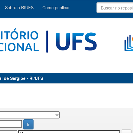
Sobre o RIUFS
Como publicar
al de Sergipe - RI/UFS