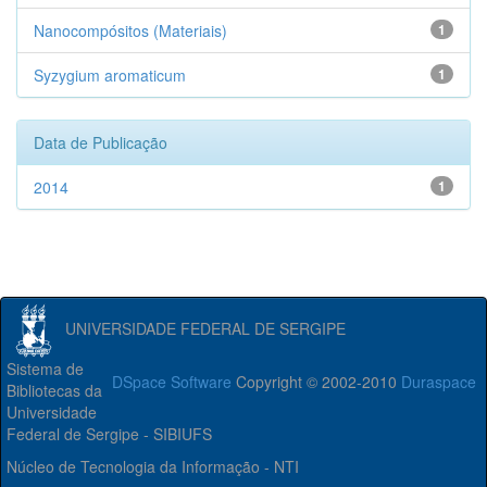
Nanocompósitos (Materiais)
1
Syzygium aromaticum
1
Data de Publicação
2014
1
UNIVERSIDADE FEDERAL DE SERGIPE
Sistema de
DSpace Software
Copyright © 2002-2010
Duraspace
Bibliotecas da
Universidade
Federal de Sergipe - SIBIUFS
Núcleo de Tecnologia da Informação - NTI