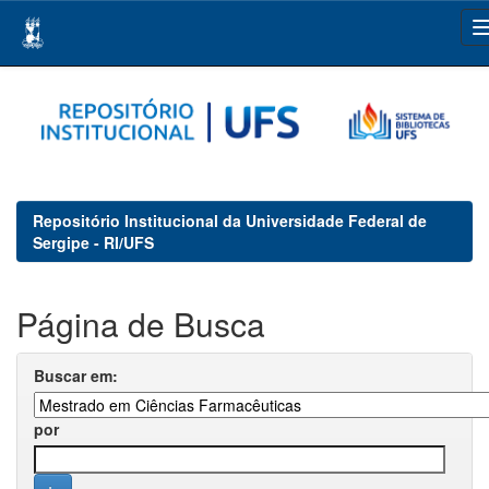
Skip
navigation
Repositório Institucional da Universidade Federal de
Sergipe - RI/UFS
Página de Busca
Buscar em:
por