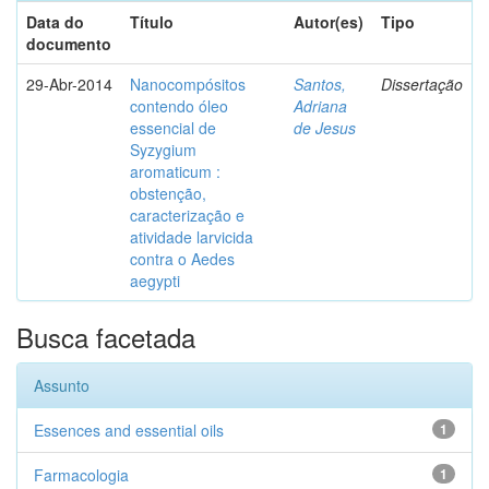
Data do
Título
Autor(es)
Tipo
documento
29-Abr-2014
Nanocompósitos
Santos,
Dissertação
contendo óleo
Adriana
essencial de
de Jesus
Syzygium
aromaticum :
obstenção,
caracterização e
atividade larvicida
contra o Aedes
aegypti
Busca facetada
Assunto
Essences and essential oils
1
Farmacologia
1