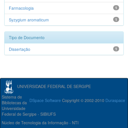
Farmacologia
1
Syzygium aromaticum
1
Tipo de Documento
Dissertação
1
UNIVERSIDADE FEDERAL DE SERGIPE
Sistema de
DSpace Software
Copyright © 2002-2010
Duraspace
Bibliotecas da
Universidade
Federal de Sergipe - SIBIUFS
Núcleo de Tecnologia da Informação - NTI