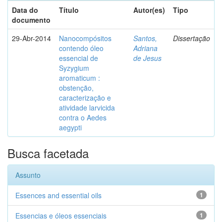
Data do
Título
Autor(es)
Tipo
documento
29-Abr-2014
Nanocompósitos
Santos,
Dissertação
contendo óleo
Adriana
essencial de
de Jesus
Syzygium
aromaticum :
obstenção,
caracterização e
atividade larvicida
contra o Aedes
aegypti
Busca facetada
Assunto
Essences and essential oils
1
Essencias e óleos essenciais
1