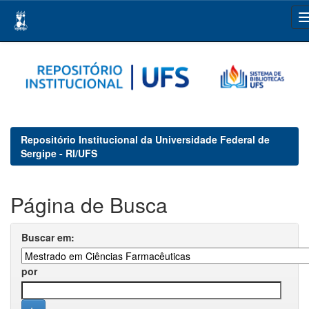
Skip
navigation
Repositório Institucional da Universidade Federal de
Sergipe - RI/UFS
Página de Busca
Buscar em:
por