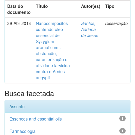
Data do
Título
Autor(es)
Tipo
documento
29-Abr-2014
Nanocompósitos
Santos,
Dissertação
contendo óleo
Adriana
essencial de
de Jesus
Syzygium
aromaticum :
obstenção,
caracterização e
atividade larvicida
contra o Aedes
aegypti
Busca facetada
Assunto
Essences and essential oils
1
Farmacologia
1