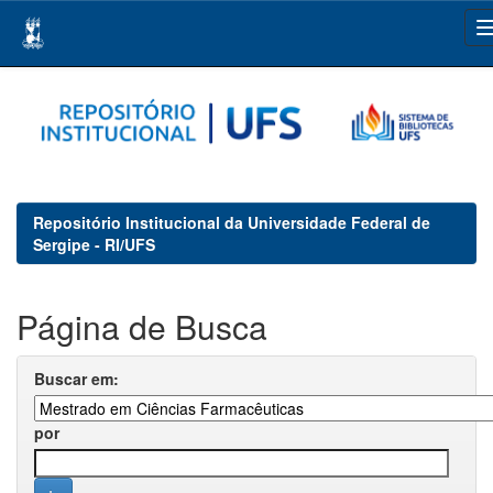
Skip
navigation
Repositório Institucional da Universidade Federal de
Sergipe - RI/UFS
Página de Busca
Buscar em:
por