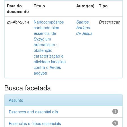
Data do
Título
Autor(es)
Tipo
documento
29-Abr-2014
Nanocompósitos
Santos,
Dissertação
contendo óleo
Adriana
essencial de
de Jesus
Syzygium
aromaticum :
obstenção,
caracterização e
atividade larvicida
contra o Aedes
aegypti
Busca facetada
Assunto
Essences and essential oils
1
Essencias e óleos essenciais
1