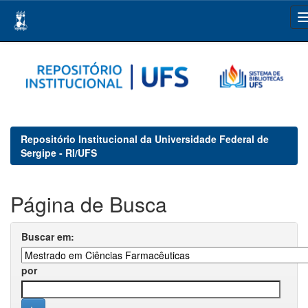
Skip
navigation
Repositório Institucional da Universidade Federal de
Sergipe - RI/UFS
Página de Busca
Buscar em:
por