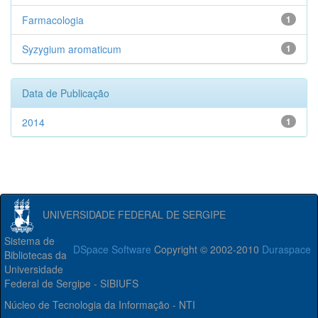
Farmacologia
1
Syzygium aromaticum
1
Data de Publicação
2014
1
UNIVERSIDADE FEDERAL DE SERGIPE
Sistema de
DSpace Software
Copyright © 2002-2010
Duraspace
Bibliotecas da
Universidade
Federal de Sergipe - SIBIUFS
Núcleo de Tecnologia da Informação - NTI