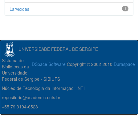
Larvicidas
1
UNIVERSIDADE FEDERAL DE SERGIPE
Sistema de
DSpace Software
Copyright © 2002-2010
Duraspace
Bibliotecas da
Universidade
Federal de Sergipe - SIBIUFS
Núcleo de Tecnologia da Informação - NTI
repositorio@academico.ufs.br
+55 79 3194-6528