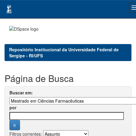
Skip
navigation
Repositório Institucional da Universidade Federal de
Sergipe - RI/UFS
Página de Busca
Buscar em:
por
Filtros correntes: