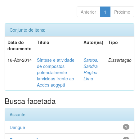
Anterior
1
Próximo
Conjunto de itens:
Data do
Título
Autor(es)
Tipo
documento
16-Abr-2014
Síntese e atividade
Santos,
Dissertação
de compostos
Sandra
potencialmente
Regina
larvicidas frente ao
Lima
Aedes aegypti
Busca facetada
Assunto
Dengue
1