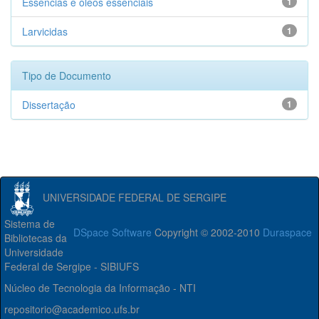
Essencias e óleos essenciais
1
Larvicidas
1
Tipo de Documento
Dissertação
1
UNIVERSIDADE FEDERAL DE SERGIPE
Sistema de
DSpace Software
Copyright © 2002-2010
Duraspace
Bibliotecas da
Universidade
Federal de Sergipe - SIBIUFS
Núcleo de Tecnologia da Informação - NTI
repositorio@academico.ufs.br