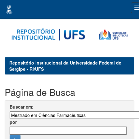
Skip
navigation
Repositório Institucional da Universidade Federal de
Sergipe - RI/UFS
Página de Busca
Buscar em:
por