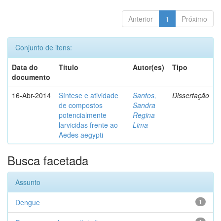
Anterior
1
Próximo
Conjunto de itens:
Data do
Título
Autor(es)
Tipo
documento
16-Abr-2014
Síntese e atividade
Santos,
Dissertação
de compostos
Sandra
potencialmente
Regina
larvicidas frente ao
Lima
Aedes aegypti
Busca facetada
Assunto
Dengue
1