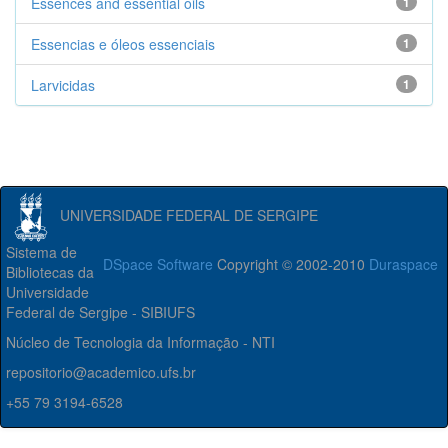
Essences and essential oils
1
Essencias e óleos essenciais
1
Larvicidas
1
UNIVERSIDADE FEDERAL DE SERGIPE
Sistema de
DSpace Software
Copyright © 2002-2010
Duraspace
Bibliotecas da
Universidade
Federal de Sergipe - SIBIUFS
Núcleo de Tecnologia da Informação - NTI
repositorio@academico.ufs.br
+55 79 3194-6528