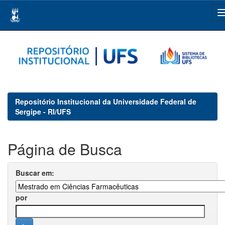
Skip
navigation
Repositório Institucional da Universidade Federal de
Sergipe - RI/UFS
Página de Busca
Buscar em:
por