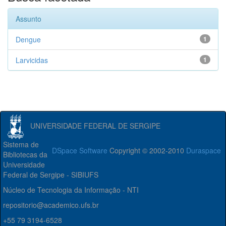
Assunto
Dengue
1
Larvicidas
1
UNIVERSIDADE FEDERAL DE SERGIPE
Sistema de
DSpace Software
Copyright © 2002-2010
Duraspace
Bibliotecas da
Universidade
Federal de Sergipe - SIBIUFS
Núcleo de Tecnologia da Informação - NTI
repositorio@academico.ufs.br
+55 79 3194-6528