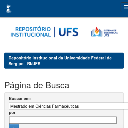
Skip
navigation
Repositório Institucional da Universidade Federal de
Sergipe - RI/UFS
Página de Busca
Buscar em:
por