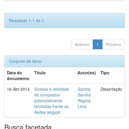
Resultado 1-1 de 1.
Anterior
1
Próximo
Conjunto de itens:
Data do
Título
Autor(es)
Tipo
documento
16-Abr-2014
Síntese e atividade
Santos,
Dissertação
de compostos
Sandra
potencialmente
Regina
larvicidas frente ao
Lima
Aedes aegypti
Busca facetada