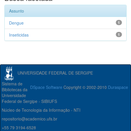
Assunto
Dengue
1
Inseticidas
1
UNIVERSIDADE FEDERAL DE SERGIPE
Sistema de
DSpace Software
Copyright © 2002-2010
Duraspace
Bibliotecas da
Universidade
Federal de Sergipe - SIBIUFS
Núcleo de Tecnologia da Informação - NTI
repositorio@academico.ufs.br
+55 79 3194-6528