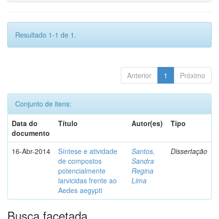
Resultado 1-1 de 1.
Anterior
1
Próximo
Conjunto de itens:
Data do
Título
Autor(es)
Tipo
documento
16-Abr-2014
Síntese e atividade
Santos,
Dissertação
de compostos
Sandra
potencialmente
Regina
larvicidas frente ao
Lima
Aedes aegypti
Busca facetada