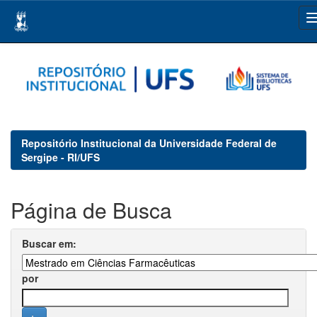
Skip
navigation
Repositório Institucional da Universidade Federal de
Sergipe - RI/UFS
Página de Busca
Buscar em:
por