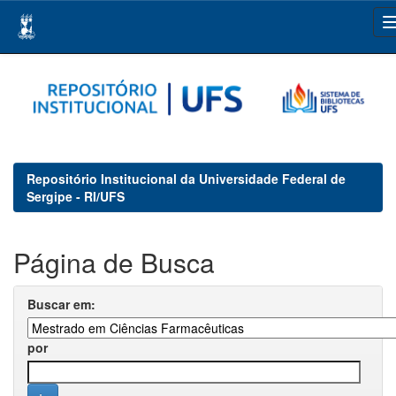
Skip
navigation
Repositório Institucional da Universidade Federal de
Sergipe - RI/UFS
Página de Busca
Buscar em:
por