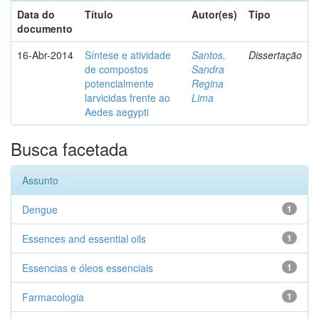
Data do
Título
Autor(es)
Tipo
documento
16-Abr-2014
Síntese e atividade
Santos,
Dissertação
de compostos
Sandra
potencialmente
Regina
larvicidas frente ao
Lima
Aedes aegypti
Busca facetada
Assunto
Dengue
1
Essences and essential oils
1
Essencias e óleos essenciais
1
Farmacologia
1