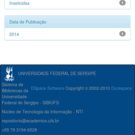
Inseticidas
1
Data de Publicação
2014
1
UNIVERSIDADE FEDERAL DE SERGIPE
Sistema de
DSpace Software
Copyright © 2002-2010
Duraspace
Bibliotecas da
Universidade
Federal de Sergipe - SIBIUFS
Núcleo de Tecnologia da Informação - NTI
repositorio@academico.ufs.br
+55 79 3194-6528