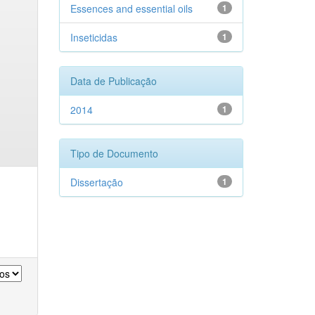
Essences and essential oils
1
Inseticidas
1
Data de Publicação
2014
1
Tipo de Documento
Dissertação
1