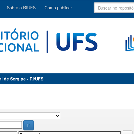
Sobre o RIUFS
Como publicar
al de Sergipe - RI/UFS