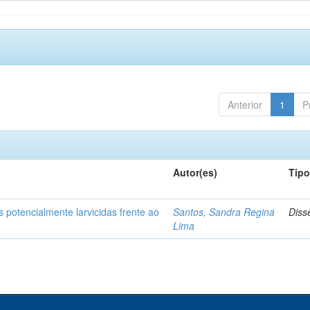
Anterior
1
P
Autor(es)
Tip
 potencialmente larvicidas frente ao
Santos, Sandra Regina
Diss
Lima