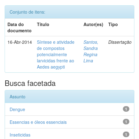
Conjunto de itens:
Data do
Título
Autor(es)
Tipo
documento
16-Abr-2014
Síntese e atividade
Santos,
Dissertação
de compostos
Sandra
potencialmente
Regina
larvicidas frente ao
Lima
Aedes aegypti
Busca facetada
Assunto
Dengue
1
Essencias e óleos essenciais
1
Inseticidas
1