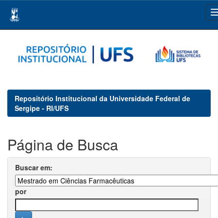
Skip
navigation
Repositório Institucional da Universidade Federal de
Sergipe - RI/UFS
Página de Busca
Buscar em:
por