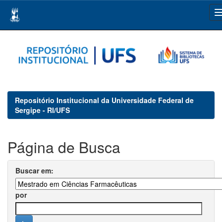
Skip
navigation
Repositório Institucional da Universidade Federal de
Sergipe - RI/UFS
Página de Busca
Buscar em:
por