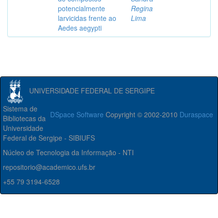
potencialmente
Regina
larvicidas frente ao
Lima
Aedes aegypti
UNIVERSIDADE FEDERAL DE SERGIPE
Sistema de
DSpace Software
Copyright © 2002-2010
Duraspace
Bibliotecas da
Universidade
Federal de Sergipe - SIBIUFS
Núcleo de Tecnologia da Informação - NTI
repositorio@academico.ufs.br
+55 79 3194-6528