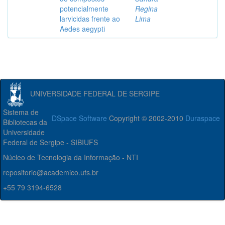
potencialmente
Regina
larvicidas frente ao
Lima
Aedes aegypti
UNIVERSIDADE FEDERAL DE SERGIPE
Sistema de
DSpace Software
Copyright © 2002-2010
Duraspace
Bibliotecas da
Universidade
Federal de Sergipe - SIBIUFS
Núcleo de Tecnologia da Informação - NTI
repositorio@academico.ufs.br
+55 79 3194-6528