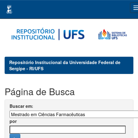
Skip
navigation
Repositório Institucional da Universidade Federal de
Sergipe - RI/UFS
Página de Busca
Buscar em:
por