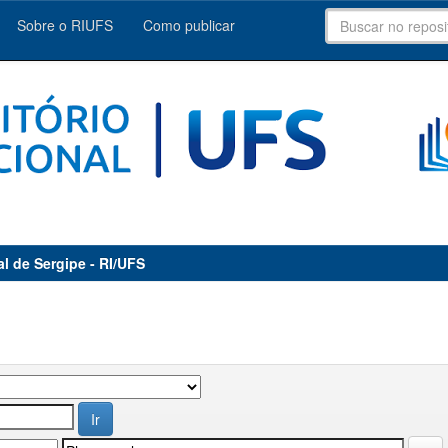
Sobre o RIUFS
Como publicar
al de Sergipe - RI/UFS