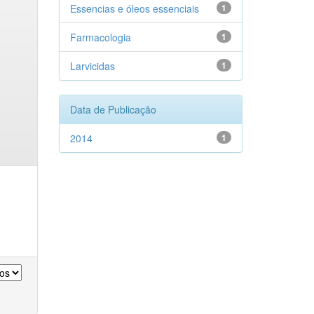
Essencias e óleos essenciais
1
Farmacologia
1
Larvicidas
1
Data de Publicação
2014
1