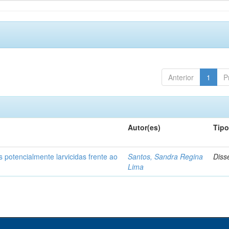
Anterior
1
P
Autor(es)
Tip
 potencialmente larvicidas frente ao
Santos, Sandra Regina
Diss
Lima