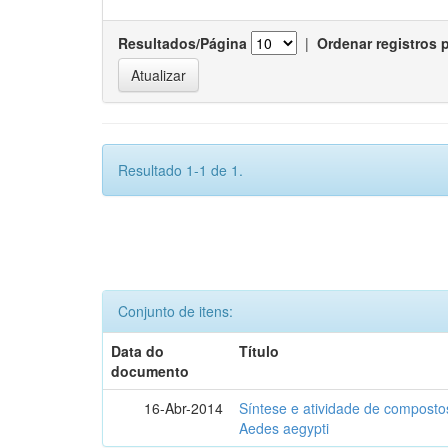
Resultados/Página
|
Ordenar registros 
Resultado 1-1 de 1.
Conjunto de itens:
Data do
Título
documento
16-Abr-2014
Síntese e atividade de compostos
Aedes aegypti