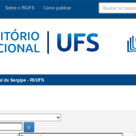
Sobre o RIUFS
Como publicar
al de Sergipe - RI/UFS