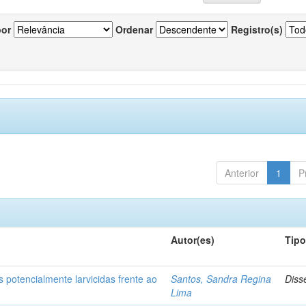
por
Ordenar
Registro(s)
Anterior
1
P
Autor(es)
Tip
 potencialmente larvicidas frente ao
Santos, Sandra Regina
Diss
Lima