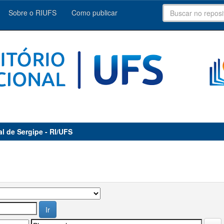
Sobre o RIUFS
Como publicar
al de Sergipe - RI/UFS