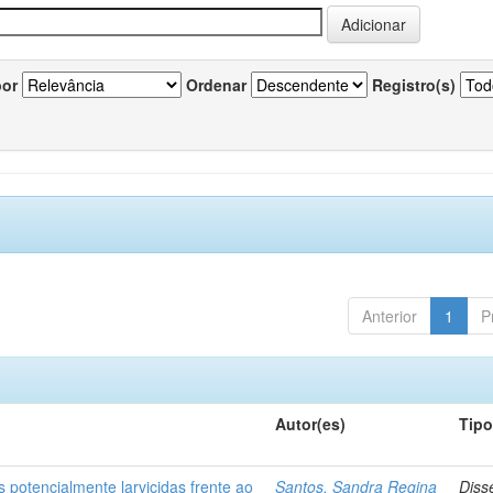
por
Ordenar
Registro(s)
Anterior
1
P
Autor(es)
Tip
 potencialmente larvicidas frente ao
Santos, Sandra Regina
Diss