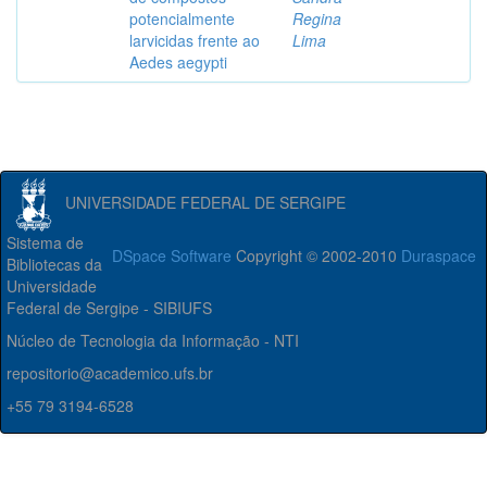
potencialmente
Regina
larvicidas frente ao
Lima
Aedes aegypti
UNIVERSIDADE FEDERAL DE SERGIPE
Sistema de
DSpace Software
Copyright © 2002-2010
Duraspace
Bibliotecas da
Universidade
Federal de Sergipe - SIBIUFS
Núcleo de Tecnologia da Informação - NTI
repositorio@academico.ufs.br
+55 79 3194-6528