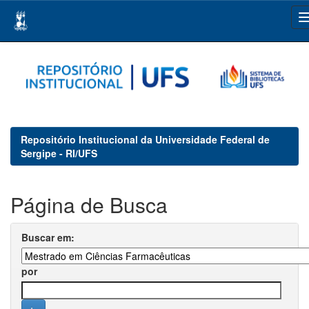
Skip
navigation
Repositório Institucional da Universidade Federal de
Sergipe - RI/UFS
Página de Busca
Buscar em:
por