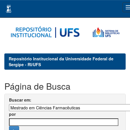
Skip
navigation
Repositório Institucional da Universidade Federal de
Sergipe - RI/UFS
Página de Busca
Buscar em:
por