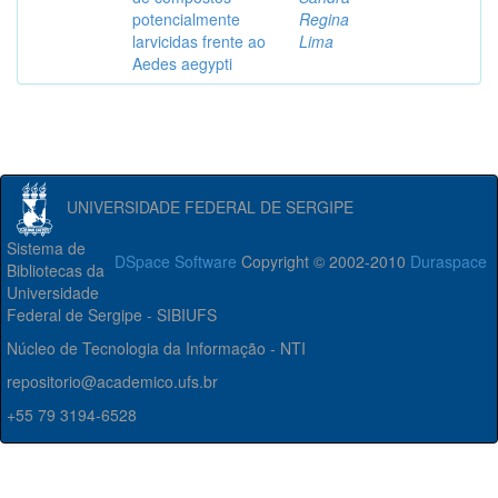
potencialmente
Regina
larvicidas frente ao
Lima
Aedes aegypti
UNIVERSIDADE FEDERAL DE SERGIPE
Sistema de
DSpace Software
Copyright © 2002-2010
Duraspace
Bibliotecas da
Universidade
Federal de Sergipe - SIBIUFS
Núcleo de Tecnologia da Informação - NTI
repositorio@academico.ufs.br
+55 79 3194-6528