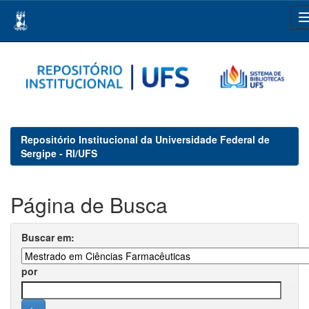
Skip
navigation
Repositório Institucional da Universidade Federal de
Sergipe - RI/UFS
Página de Busca
Buscar em:
por