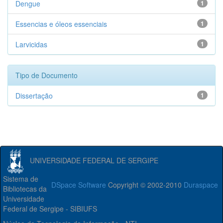
Dengue
1
Essencias e óleos essenciais
1
Larvicidas
1
Tipo de Documento
Dissertação
1
UNIVERSIDADE FEDERAL DE SERGIPE
Sistema de
DSpace Software
Copyright © 2002-2010
Duraspace
Bibliotecas da
Universidade
Federal de Sergipe - SIBIUFS